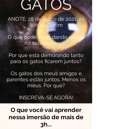
GATOS
ANOTE: 28 de Julho de 2021, às
20h via Zoom
O que pode estar dando errado
no seu processo?
Por que está demorando tanto
para os gatos ficarem juntos?
Os gatos dos meus amigos e
parentes estão juntos. Menos os
meus. Por que?
INSCREVA-SE AGORA!
O que você vai aprender
nessa imersão de mais de
3h...