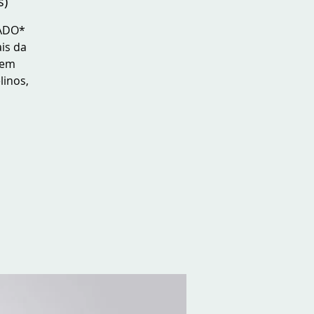
s)
ÇADO*
is da
rem
linos,