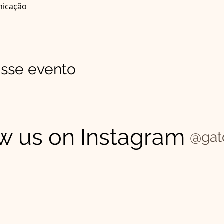
nicação
sse evento
w us on Instagram
@gat