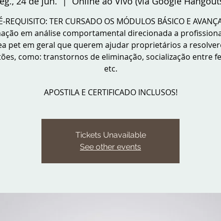
eg., 24 de jun.
  |  
Online ao Vivo (via Google Hangout
É-REQUISITO: TER CURSADO OS MÓDULOS BÁSICO E AVAN
ação em análise comportamental direcionada a profissiona
ea pet em geral que querem ajudar proprietários a resolve
ões, como: transtornos de eliminação, socialização entre fe
etc.
APOSTILA E CERTIFICADO INCLUSOS!
Tickets Unavailable
See other events