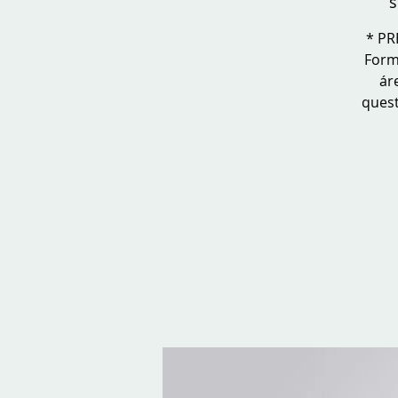
s
* PR
Form
ár
quest