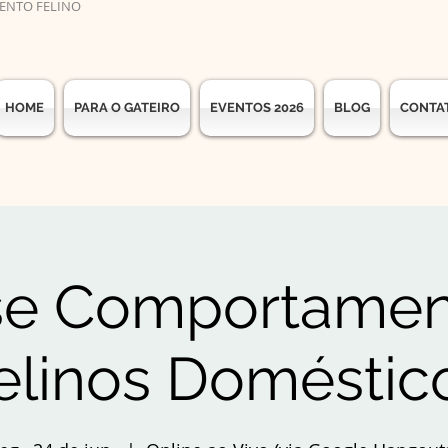
ENTO FELINO
HOME
PARA O GATEIRO
EVENTOS 2026
BLOG
CONTA
se Comportamen
elinos Doméstic