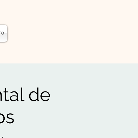
TO
tal de
os