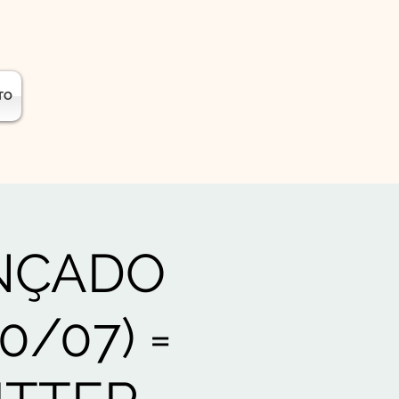
TO
ANÇADO
0/07) =