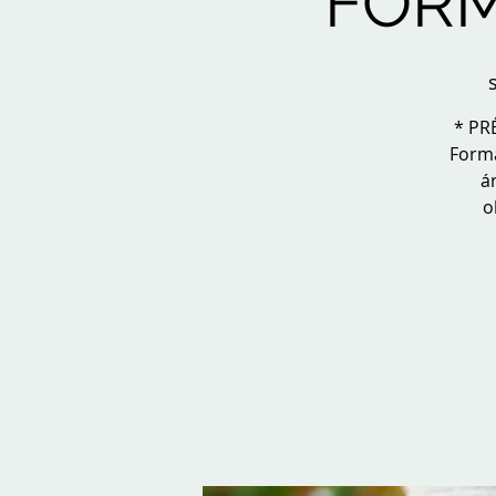
FORM
s
* PR
Forma
á
o