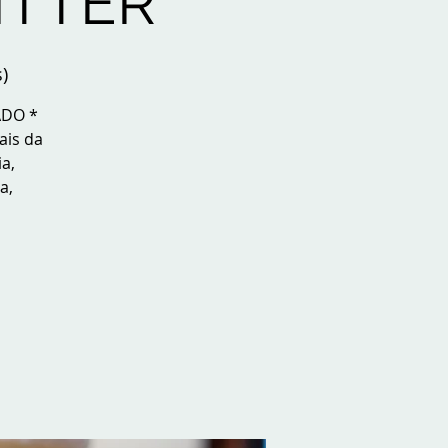
ITTER
)
ADO *
ais da
a,
a,