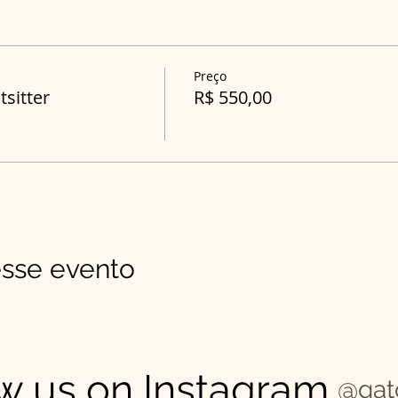
Preço
sitter
R$ 550,00
sse evento
w us on Instagram
@gat