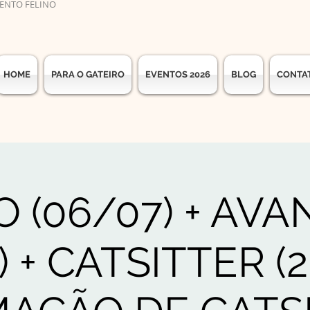
ENTO FELINO
HOME
PARA O GATEIRO
EVENTOS 2026
BLOG
CONTA
O (06/07) + AV
) + CATSITTER (2