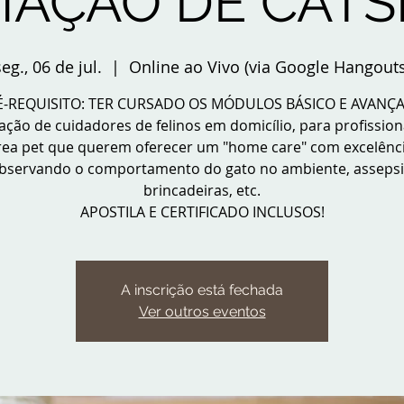
AÇÃO DE CATS
eg., 06 de jul.
  |  
Online ao Vivo (via Google Hangouts
É-REQUISITO: TER CURSADO OS MÓDULOS BÁSICO E AVANÇ
ção de cuidadores de felinos em domicílio, para profission
rea pet que querem oferecer um "home care" com excelênci
bservando o comportamento do gato no ambiente, assepsi
brincadeiras, etc.
APOSTILA E CERTIFICADO INCLUSOS!
A inscrição está fechada
Ver outros eventos