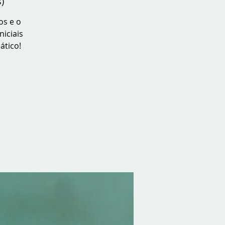
)
os e o
niciais
ático!