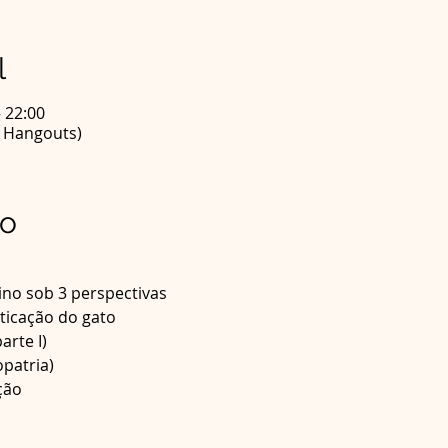
l
– 22:00
e Hangouts)
to
ção