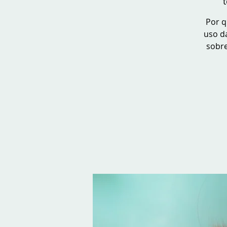
t
Por q
uso da
sobre