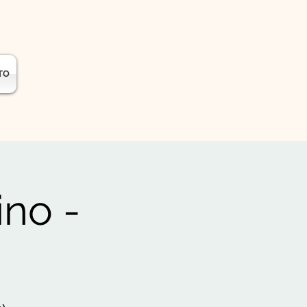
TO
no -