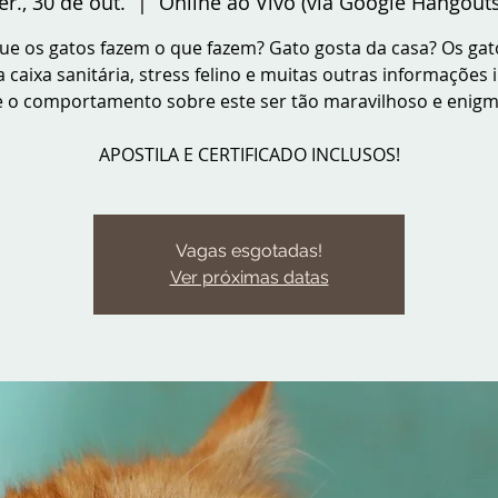
er., 30 de out.
  |  
Online ao Vivo (via Google Hangouts
ue os gatos fazem o que fazem? Gato gosta da casa? Os gat
 caixa sanitária, stress felino e muitas outras informações i
 o comportamento sobre este ser tão maravilhoso e enigm
APOSTILA E CERTIFICADO INCLUSOS!
Vagas esgotadas!
Ver próximas datas