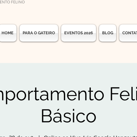
ENTO FELINO
HOME
PARA O GATEIRO
EVENTOS 2026
BLOG
CONTA
portamento Feli
Básico