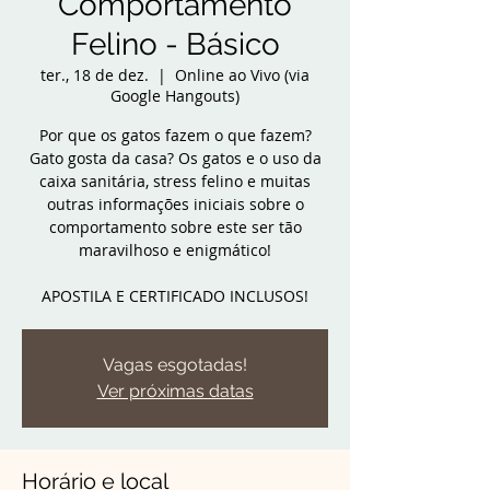
Comportamento
Felino - Básico
ter., 18 de dez.
  |  
Online ao Vivo (via
Google Hangouts)
Por que os gatos fazem o que fazem?
Gato gosta da casa? Os gatos e o uso da
caixa sanitária, stress felino e muitas
outras informações iniciais sobre o
comportamento sobre este ser tão
maravilhoso e enigmático!
APOSTILA E CERTIFICADO INCLUSOS!
Vagas esgotadas!
Ver próximas datas
Horário e local