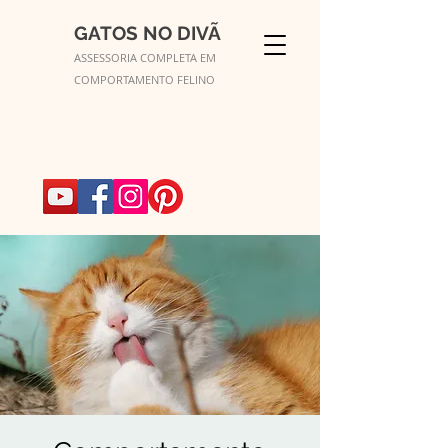
GATOS NO DIVÃ
ASSESSORIA COMPLETA EM
COMPORTAMENTO FELINO