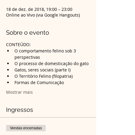
18 de dez. de 2018, 19:00 – 23:00
Online ao Vivo (via Google Hangouts)
Sobre o evento
CONTEÚDO:
O comportamento felino sob 3 
Formas de Comunicação
Mostrar mais
Ingressos
Vendas encerradas