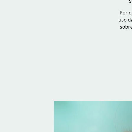
s
Por q
uso da
sobre