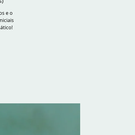
s)
os e o
niciais
ático!