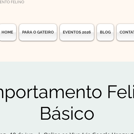
ENTO FELINO
HOME
PARA O GATEIRO
EVENTOS 2026
BLOG
CONTA
portamento Feli
Básico