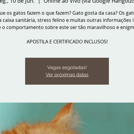
eg., 10 de jun.
  |  
Online ao Vivo (via Google Hangout
ue os gatos fazem o que fazem? Gato gosta da casa? Os gat
 caixa sanitária, stress felino e muitas outras informações i
 o comportamento sobre este ser tão maravilhoso e enigm
APOSTILA E CERTIFICADO INCLUSOS!
Vagas esgotadas!
Ver próximas datas