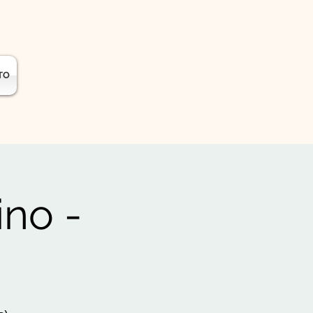
TO
no -