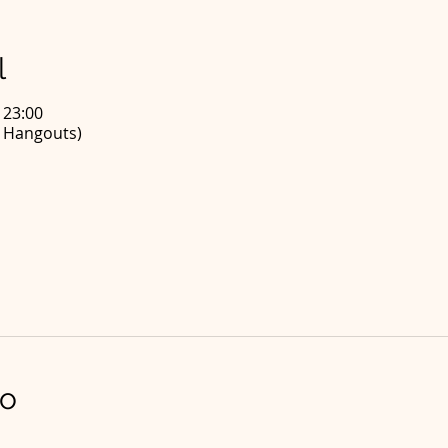
l
 23:00
e Hangouts)
to