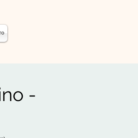
TO
no -