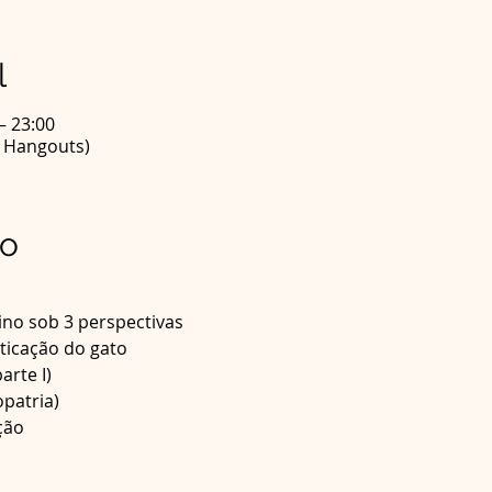
l
– 23:00
e Hangouts)
to
no sob 3 perspectivas
icação do gato
arte I)
opatria)
ção