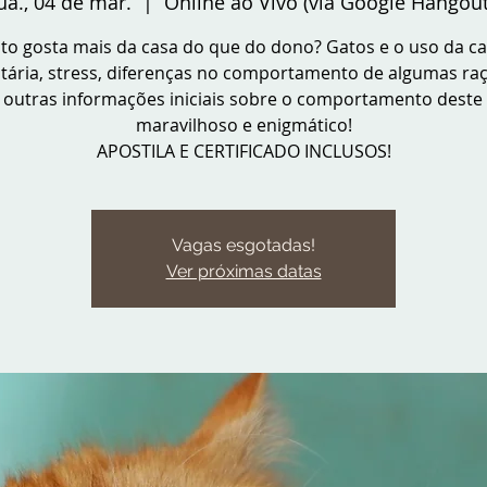
ua., 04 de mar.
  |  
Online ao Vivo (via Google Hangout
to gosta mais da casa do que do dono? Gatos e o uso da ca
itária, stress, diferenças no comportamento de algumas raç
 outras informações iniciais sobre o comportamento deste 
maravilhoso e enigmático!
APOSTILA E CERTIFICADO INCLUSOS!
Vagas esgotadas!
Ver próximas datas