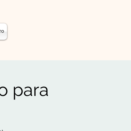
TO
o para