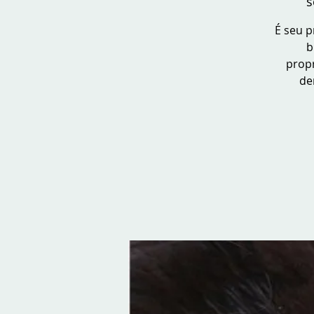
s
É seu p
b
propr
de