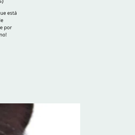
s)
ue está
de
ue por
no!