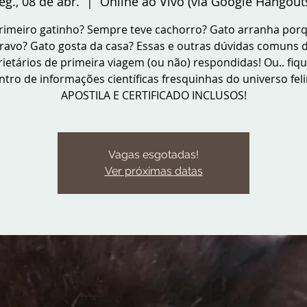
eg., 08 de abr.
  |  
Online ao Vivo (via Google Hangout
rimeiro gatinho? Sempre teve cachorro? Gato arranha porq
ravo? Gato gosta da casa? Essas e outras dúvidas comuns 
ietários de primeira viagem (ou não) respondidas! Ou.. fiq
ntro de informações científicas fresquinhas do universo feli
APOSTILA E CERTIFICADO INCLUSOS!
Vagas esgotadas!
Ver próximas datas