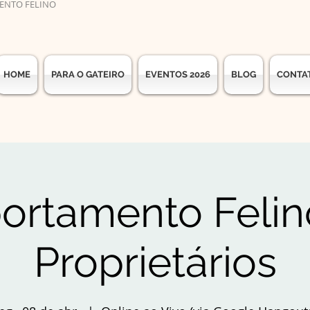
ENTO FELINO
HOME
PARA O GATEIRO
EVENTOS 2026
BLOG
CONTA
rtamento Felin
Proprietários