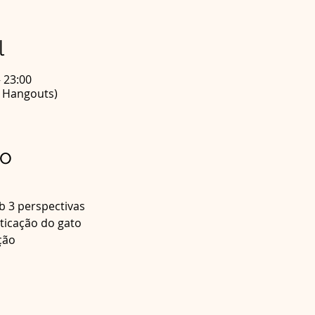
l
– 23:00
e Hangouts)
to