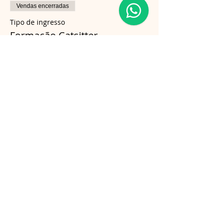
Vendas encerradas
Tipo de ingresso
Formação Catsitter
Mais informações
Preço
R$ 750,00
Compartilhe esse evento
Follow us on Instagram
@gatosnodiva