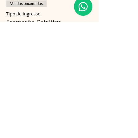
Vendas encerradas
Tipo de ingresso
Formação Catsitter
Mais informações
Preço
R$ 500,00
Compartilhe esse evento
Follow us on Instagram
@gatosnodiva