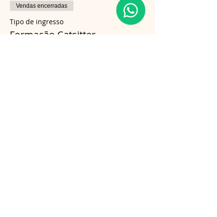
Vendas encerradas
Tipo de ingresso
Formação Catsitter
Mais informações
Preço
R$ 750,00
Compartilhe esse evento
Follow us on Instagram
@gatosnodiva