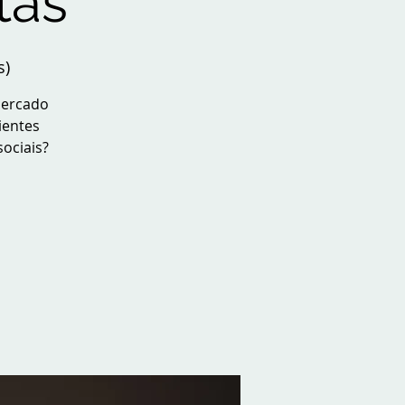
tas
s)
mercado
ientes
ociais?