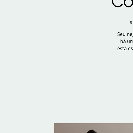
Co
s
Seu ne
há um
está e