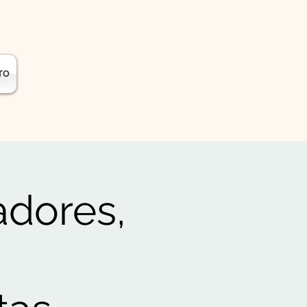
TO
adores,