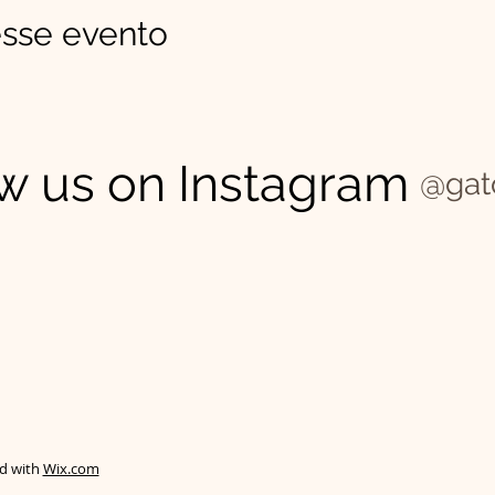
sse evento
w us on Instagram
@gat
ed with
Wix.com