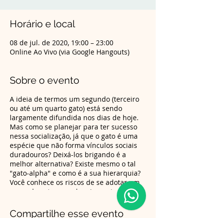
Horário e local
08 de jul. de 2020, 19:00 – 23:00
Online Ao Vivo (via Google Hangouts)
Sobre o evento
A ideia de termos um segundo (terceiro
ou até um quarto gato) está sendo
largamente difundida nos dias de hoje.
Mas como se planejar para ter sucesso
nessa socialização, já que o gato é uma
espécie que não forma vínculos sociais
duradouros? Deixá-los brigando é a
melhor alternativa? Existe mesmo o tal
"gato-alpha" e como é a sua hierarquia?
Você conhece os riscos de se adotar um
segundo gato sem planejamento prévio?
O que fazer quando o gato da casa está
em idade madura ou senil? Com
Compartilhe esse evento