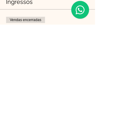
Ingressos
Vendas encerradas
Tipo de ingresso
Adaptação de Felinos
Preço
R$ 260,00
Compartilhe esse evento
Follow us on Instagram