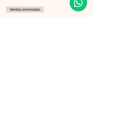
Vendas encerradas
Tipo de ingresso
Atendimento ao Cliente
Preço
R$ 250,00
Compartilhe esse evento
Follow us on Instagram
@gatosnodiva