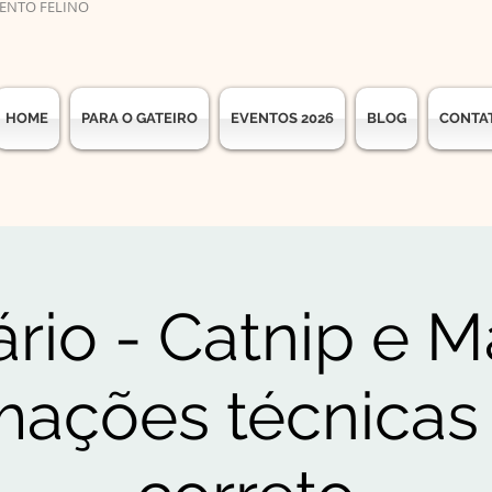
ENTO FELINO
HOME
PARA O GATEIRO
EVENTOS 2026
BLOG
CONTA
rio - Catnip e Ma
mações técnicas