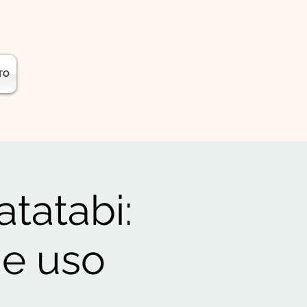
TO
tatabi:
 e uso