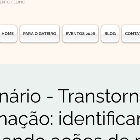
ENTO FELINO
HOME
PARA O GATEIRO
EVENTOS 2026
BLOG
CONTA
ário - Transtor
nação: identific