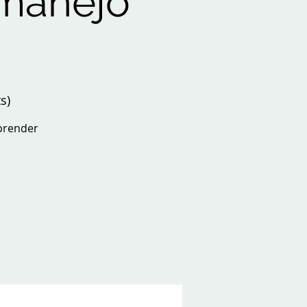
 manejo
s)
aprender