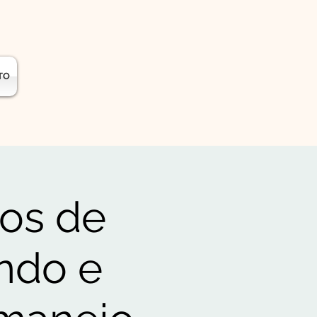
TO
nos de
ando e