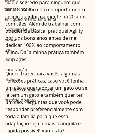
Não é segredo para ninguém que 
transtornos
meu trabalho com comportamento 
se iniciou informalmente há 20 anos 
enriquecimento ambiental
com cães. Além de trabalhar com 
Nutrição Felina
obediência básica, pratiquei Agility 
por uns bons anos antes de me 
adoção
dedicar 100% ao comportamento 
cão
felino. Daí a minha prática também 
com cães. 
adaptação
vocalização
Quero trazer para vocês algumas 
etologia
reflexões práticas, caso você tenha 
um cão e quer adotar um gato ou se 
terapias complementares
já tem um gato e também quer ter 
história do gato
um cão. Perguntas que você pode 
responder preferencialmente com 
toda a família para que essa 
adaptação seja o mais tranquila e 
rápida possível! Vamos lá? 