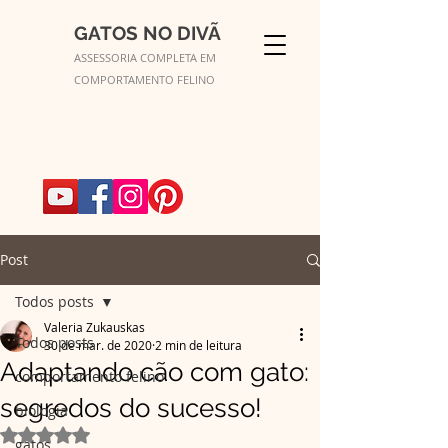
GATOS NO DIVÃ
ASSESSORIA COMPLETA EM
COMPORTAMENTO FELINO
Post
Todos posts
Valeria Zukauskas
Todos posts
30 de mar. de 2020
2 min de leitura
Adaptando cão com gato:
comportamento felino
segredos do sucesso!
biologia
Avaliado com NaN de 5 estrelas.
gatos