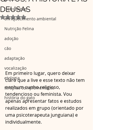
DEUSAS
transtornos
Avaliado com NaN de 5 estrelas.
enriquecimento ambiental
Nutrição Felina
adoção
cão
adaptação
vocalização
Em primeiro lugar, quero deixar 
etologia
claro que a live e esse texto não tem 
nenhum cunho religioso, 
terapias complementares
tendencioso ou feminista. Vou 
história do gato
apenas apresentar fatos e estudos 
realizados em grupo (orientado por 
uma psicoterapeuta junguiana) e 
individualmente.