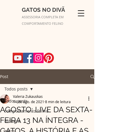
GATOS NO DIVÃ
ASSESSORIA COMPLETA EM
COMPORTAMENTO FELINO
Post
Todos posts
Valeria Zukauskas
Todos posts
14 de ago. de 2021
8 min de leitura
AGOSTO: LIVE DA SEXTA-
comportamento felino
FEIRA 13 NA ÍNTEGRA -
biologia
GATOS, A HISTÓRIA E AS
gatos