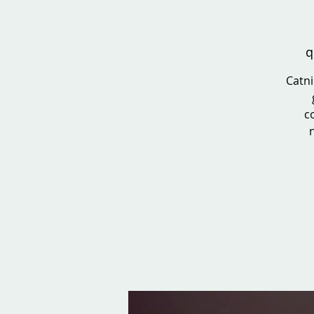
q
Catni
c