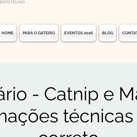
ENTO FELINO
HOME
PARA O GATEIRO
EVENTOS 2026
BLOG
CONTA
rio - Catnip e Ma
mações técnicas