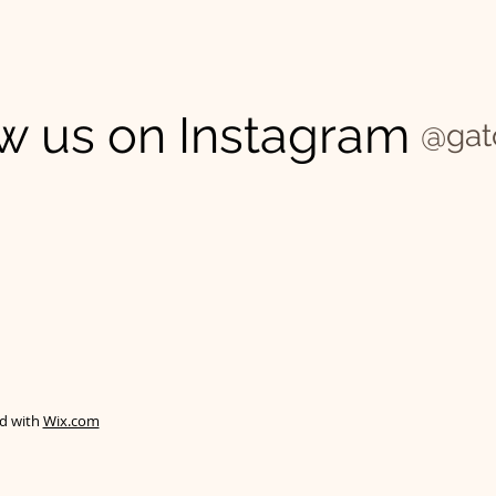
w us on Instagram
@gat
ed with
Wix.com