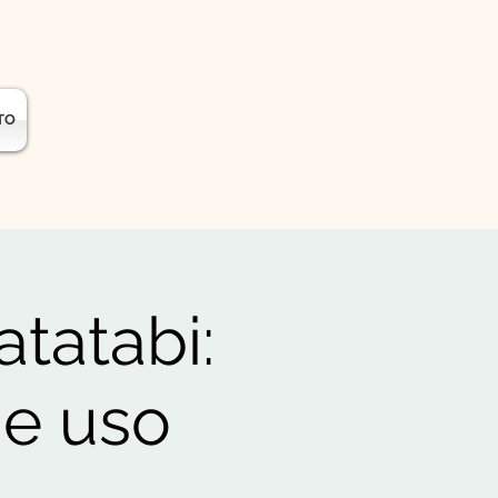
TO
tatabi:
 e uso