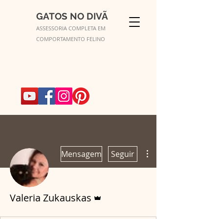
GATOS NO DIVÃ
ASSESSORIA COMPLETA EM
COMPORTAMENTO FELINO
Mais ações
Mensagem
Seguir
Administrador
Valeria Zukauskas