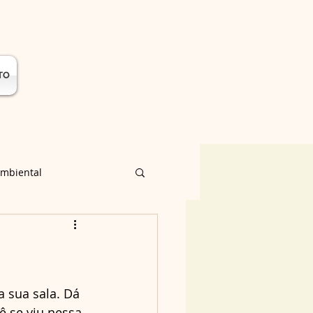
TO
ambiental
 complementares
a sua sala. Dá 
ê se viu nessa 