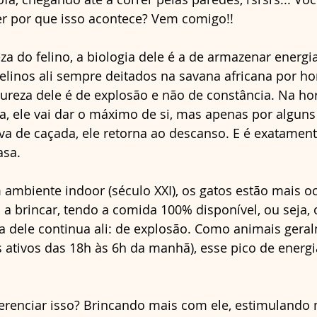
r por que isso acontece? Vem comigo!!
za do felino, a biologia dele é a de armazenar energia
linos ali sempre deitados na savana africana por hor
tureza dele é de explosão e não de constância. Na ho
, ele vai dar o máximo de si, mas apenas por alguns
va de caçada, ele retorna ao descanso. E é exatament
asa. 
ambiente indoor (século XXI), os gatos estão mais o
 brincar, tendo a comida 100% disponível, ou seja, o
a dele continua ali: de explosão. Como animais gera
 ativos das 18h às 6h da manhã), esse pico de energi
enciar isso? Brincando mais com ele, estimulando 