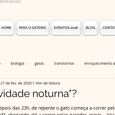
ENTO FELINO
HOME
PARA O GATEIRO
EVENTOS 2026
BLOG
CONTA
o
biologia
gatos
transtornos
enriquecimento 
27 de fev. de 2020
1 min de leitura
cão
adaptação
vocalização
etologia
terapias
ividade noturna"?
de 5 estrelas.
depois das 23h, de repente o gato começa a correr pel
ofá, chegando até a correr pelas paredes, rsrsrs... Voc