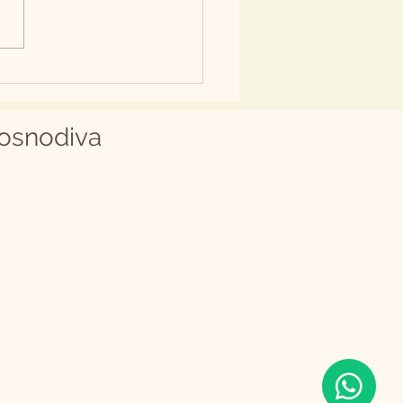
 DE ROUPINHAS EM
O
osnodiva