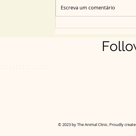
AGOSTO: LIVE DA SEXTA-
Escreva um comentário
FEIRA 13 NA ÍNTEGRA -
GATOS, A HISTÓRIA E AS
DEUSAS
Follo
© 2023 by The Animal Clinic. Proudly creat