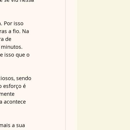
. Por isso 
as a fio. Na 
ra de 
 minutos. 
e isso que o 
ciosos, sendo 
 esforço é 
lmente 
a acontece 
mais a sua 