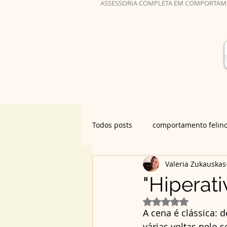
ASSESSORIA COMPLETA EM COMPORTAM
Todos posts
comportamento felin
Valeria Zukauskas
Nutrição Felina
adoção
"Hiperat
Avaliado com NaN 
história do gato
A cena é clássica: 
várias voltas pelo s