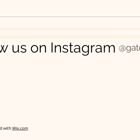
FILHOTES: O QUE VOCÊ
USO
PRECISA SABER
GAT
w us on Instagram
@gat
ed with
Wix.com